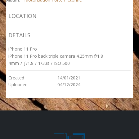
LOCATION
DETAILS
iPhone 11 Pro
iPhone 11 Pro back triple camera 4.25mm f/1.8
4mm
/
ƒ/1.8
/
1/33s
/
ISO 500
Created
14/01/2021
Uploaded
04/12/2024