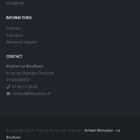
Instagram
INFORMATIONS
Contact
A propos
Mentions Légales
CONTACT
Atelier Le Boulluec
6 rue de l’Aulnaye Dracourt
91300 MASSY
01 60 12 06 49
contact@leboulluec.fr
© Copyright 2024. Tous les droits sont réservés |
Artisan Menuisier - Le
Boulluec