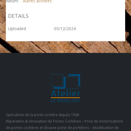
Album:
Autres activités
DETAILS
Uploaded
05/12/2024
Spécialiste de la porte cochère depuis 1964
Réparation & rénovation de Portes Cochères – Pose de motorisations
de portes cochères et d’ouvre porte de portillons – Modification de