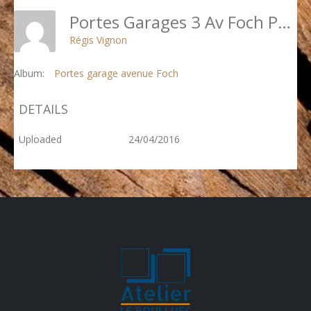
Portes Garages 3 Av Foch Paris 16 - 07 Nouvelle Traverse Basse Présentée 1
Régis Vignon
Album:
Portes garage avenue Foch
DETAILS
Uploaded
24/04/2016