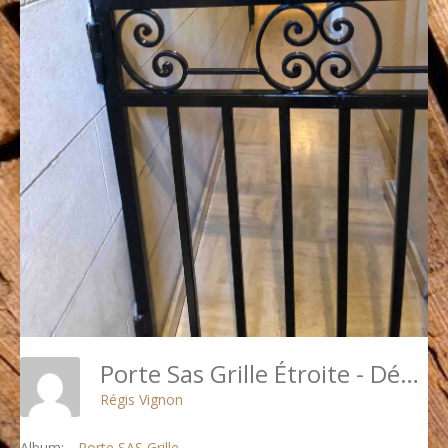
Porte Sas Grille Étroite - Détail 1
Régis Vignon
Album:
Porte SAS Grille