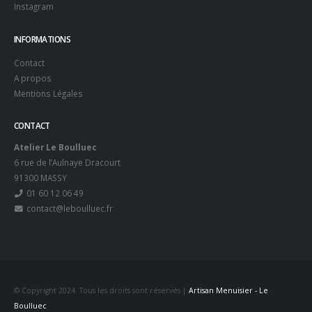
Instagram
INFORMATIONS
Contact
A propos
Mentions Légales
CONTACT
Atelier Le Boulluec
6 rue de l’Aulnaye Dracourt
91300 MASSY
01 60 12 06 49
contact@leboulluec.fr
© Copyright 2024. Tous les droits sont réservés |
Artisan Menuisier - Le
Boulluec