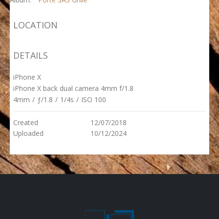
LOCATION
DETAILS
iPhone X
iPhone X back dual camera 4mm f/1.8
4mm
/
ƒ/1.8
/
1/4s
/
ISO 100
Created
12/07/2018
Uploaded
10/12/2024