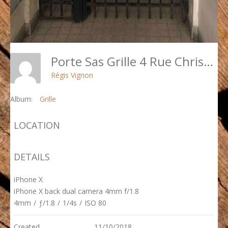
Porte Sas Grille 4 Rue Christiani - Paris 18
Régis Vignon
Album:
Grille
LOCATION
DETAILS
iPhone X
iPhone X back dual camera 4mm f/1.8
4mm
/
ƒ/1.8
/
1/4s
/
ISO 80
Created
11/10/2018