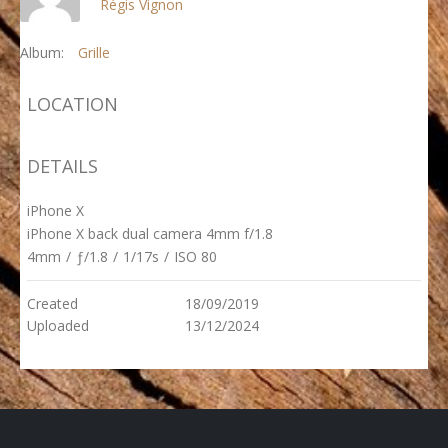
Régis Vignon
Album:
Grille
LOCATION
DETAILS
iPhone X
iPhone X back dual camera 4mm f/1.8
4mm
/
ƒ/1.8
/
1/17s
/
ISO 80
Created
18/09/2019
Uploaded
13/12/2024