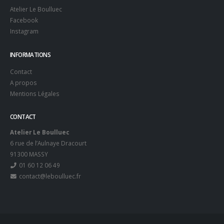
Atelier Le Boulluec
Facebook
Instagram
INFORMATIONS
Contact
A propos
Mentions Légales
CONTACT
Atelier Le Boulluec
6 rue de l’Aulnaye Dracourt
91300 MASSY
01 60 12 06 49
contact@leboulluec.fr