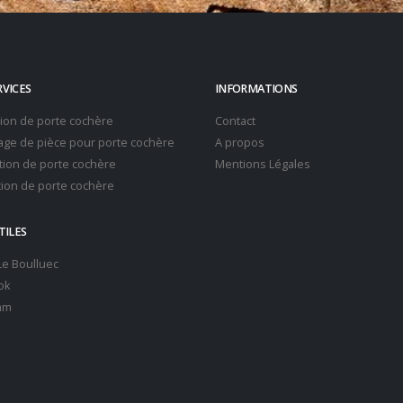
RVICES
INFORMATIONS
tion de porte cochère
Contact
ge de pièce pour porte cochère
A propos
ion de porte cochère
Mentions Légales
ion de porte cochère
TILES
 Le Boulluec
ok
am