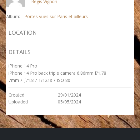
Régis Vignon
Album:
Portes vues sur Paris et ailleurs
LOCATION
DETAILS
iPhone 14 Pro
iPhone 14 Pro back triple camera 6.86mm f/1.78
7mm
/
ƒ/1.8
/
1/121s
/
ISO 80
Created
29/01/2024
Uploaded
05/05/2024