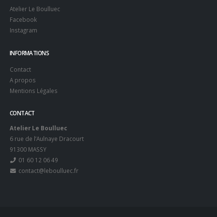
Atelier Le Boulluec
Facebook
Instagram
INFORMATIONS
Contact
A propos
Mentions Légales
CONTACT
Atelier Le Boulluec
6 rue de l’Aulnaye Dracourt
91300 MASSY
01 60 12 06 49
contact@leboulluec.fr