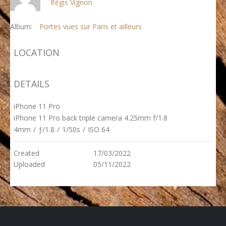
Régis Vignon
Album:
Portes vues sur Paris et ailleurs
LOCATION
DETAILS
iPhone 11 Pro
iPhone 11 Pro back triple camera 4.25mm f/1.8
4mm
/
ƒ/1.8
/
1/50s
/
ISO 64
Created
17/03/2022
Uploaded
05/11/2022