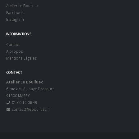
Atelier Le Boulluec
Facebook
Instagram
INFORMATIONS
Contact
A propos
Mentions Légales
CONTACT
Atelier Le Boulluec
6 rue de l’Aulnaye Dracourt
91300 MASSY
01 60 12 06 49
contact@leboulluec.fr