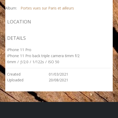
Album:
Portes vues sur Paris et ailleurs
LOCATION
DETAILS
iPhone 11 Pro
iPhone 11 Pro back triple camera 6mm f/2
6mm
/
ƒ/2.0
/
1/122s
/
ISO 50
Created
01/03/2021
Uploaded
20/08/2021