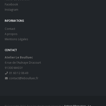
Facebook
Instagram
INFORMATIONS
Contact
A propos
Mentions Légales
CONTACT
Atelier Le Boulluec
6 rue de l’Aulnaye Dracourt
91300 MASSY
01 60 12 06 49
contact@leboulluec.fr
© Copyright 2024. Tous les droits sont réservés |
Artisan Menuisier - Le