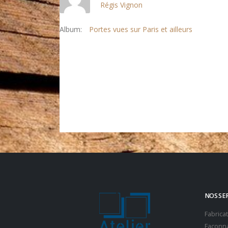
Régis Vignon
Album:
Portes vues sur Paris et ailleurs
NOS SE
Fabrica
Façonna