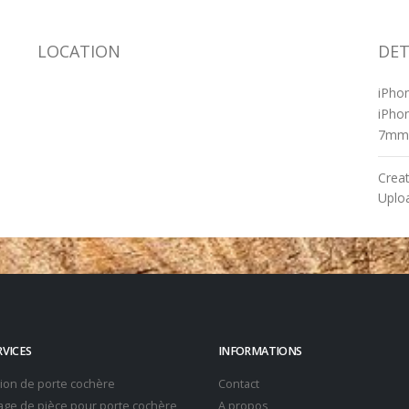
LOCATION
DET
iPho
iPhon
7mm
Crea
Uplo
RVICES
INFORMATIONS
tion de porte cochère
Contact
ge de pièce pour porte cochère
A propos