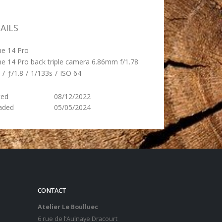
AILS
ne 14 Pro
e 14 Pro back triple camera 6.86mm f/1.78
/
ƒ/1.8
/
1/133s
/
ISO 64
ted
08/12/2022
aded
05/05/2024
CONTACT
Atelier Le Boulluec
6 rue de l’Aulnaye Dracourt