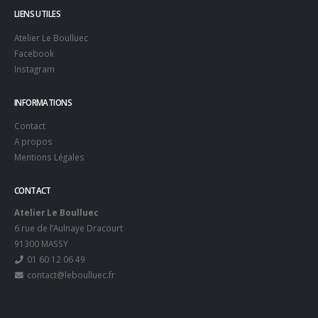
LIENS UTILES
Atelier Le Boulluec
Facebook
Instagram
INFORMATIONS
Contact
A propos
Mentions Légales
CONTACT
Atelier Le Boulluec
6 rue de l’Aulnaye Dracourt
91300 MASSY
01 60 12 06 49
contact@leboulluec.fr