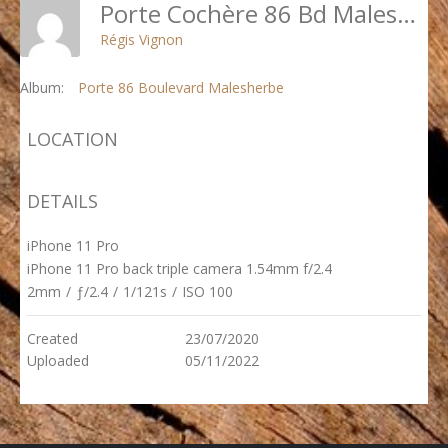
Porte Cochère 86 Bd Malesherbes - 6 - Après Travaux
Régis Vignon
Album:
Porte 86 Boulevard Malesherbe
LOCATION
DETAILS
iPhone 11 Pro
iPhone 11 Pro back triple camera 1.54mm f/2.4
2mm
/
ƒ/2.4
/
1/121s
/
ISO 100
Created
23/07/2020
Uploaded
05/11/2022