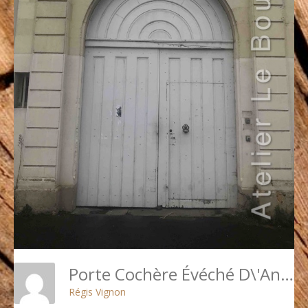
Porte Cochère Évéché D\'Angers
Régis Vignon