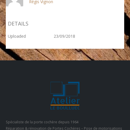
Régis Vignon
DETAILS
Uploaded
23/09/2018
Spécialiste de la porte cochère depuis 1964
Réparation & rénovation de Portes Cochères – Pose de motorisations