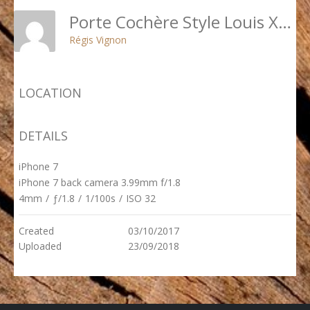
Porte Cochère Style Louis XV Avec Baie D\'entresol Ronde - 52 RUE SAINT ANDRE DES ARTS
Régis Vignon
LOCATION
DETAILS
iPhone 7
iPhone 7 back camera 3.99mm f/1.8
4mm
/
ƒ/1.8
/
1/100s
/
ISO 32
Created
03/10/2017
Uploaded
23/09/2018