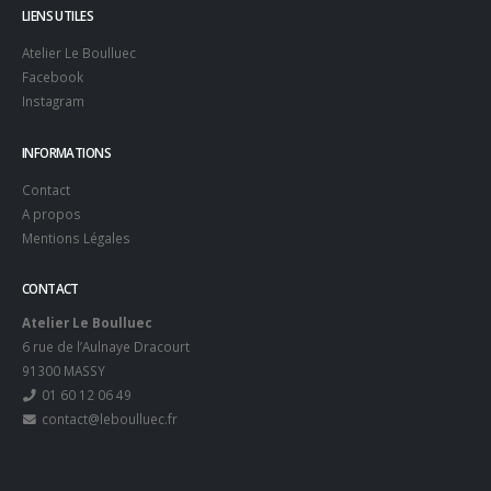
LIENS UTILES
Atelier Le Boulluec
Facebook
Instagram
INFORMATIONS
Contact
A propos
Mentions Légales
CONTACT
Atelier Le Boulluec
6 rue de l’Aulnaye Dracourt
91300 MASSY
01 60 12 06 49
contact@leboulluec.fr