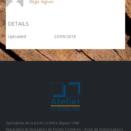
Régis Vignon
DETAILS
Uploaded
23/09/2018
Spécialiste de la porte cochère depuis 1964
Réparation & rénovation de Portes Cochères – Pose de motorisations