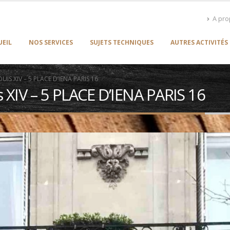
A pr
UEIL
NOS SERVICES
SUJETS TECHNIQUES
AUTRES ACTIVITÉS
IS XIV – 5 PLACE D’IENA PARIS 16
s XIV – 5 PLACE D’IENA PARIS 16