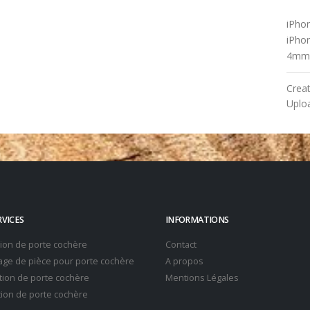
iPho
iPho
4mm
Crea
Uplo
RVICES
INFORMATIONS
tion de porte cochère
Contact
ge de pièce pour porte cochère
A propos
ion de porte cochère
Mentions Légales
ion de porte cochère