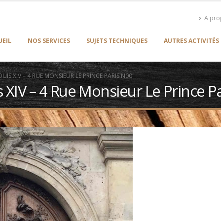
A pr
UEIL
NOS SERVICES
SUJETS TECHNIQUES
AUTRES ACTIVITÉS
UIS XIV – 4 RUE MONSIEUR LE PRINCE PARIS N00
s XIV – 4 Rue Monsieur Le Prince P