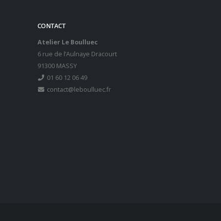
CONTACT
Atelier Le Boulluec
6 rue de l’Aulnaye Dracourt
91300 MASSY
01 60 12 06 49
contact@leboulluec.fr