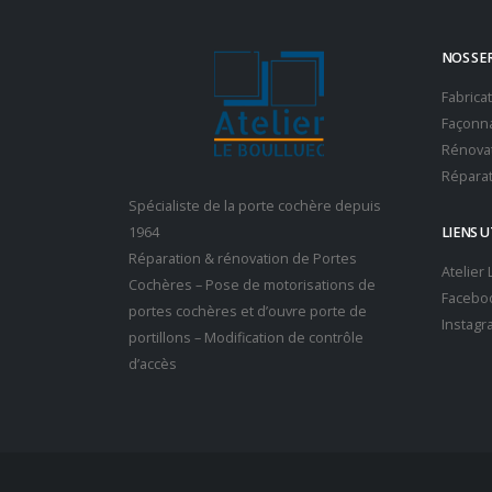
NOS SE
Fabrica
Façonna
Rénovat
Réparat
Spécialiste de la porte cochère depuis
1964
LIENS U
Réparation & rénovation de Portes
Atelier
Cochères – Pose de motorisations de
Facebo
portes cochères et d’ouvre porte de
Instagr
portillons – Modification de contrôle
d’accès