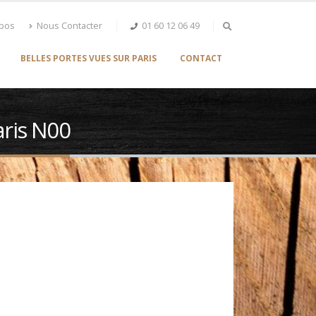
opos
Nous Contacter
01 60 12 06 49
BELLES PORTES VUES SUR PARIS
CONTACT
aris N00