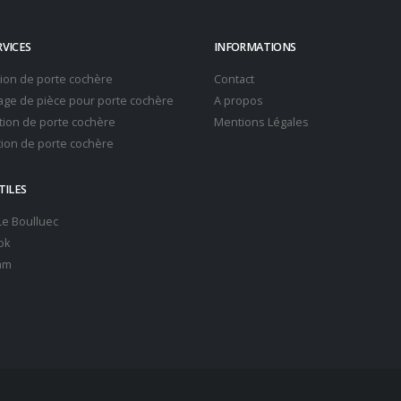
RVICES
INFORMATIONS
tion de porte cochère
Contact
ge de pièce pour porte cochère
A propos
ion de porte cochère
Mentions Légales
ion de porte cochère
TILES
 Le Boulluec
ok
am