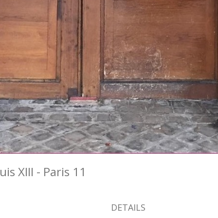
is XIII - Paris 11
DETAILS