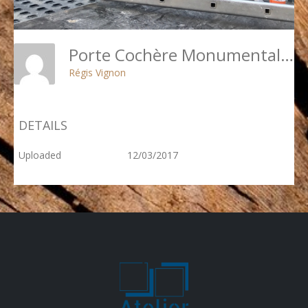
Porte Cochère Monumentale 68 Rue De La Chaussé D’Antin - 10 - En Cours De Repose
Régis Vignon
DETAILS
Uploaded
12/03/2017