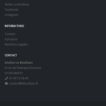
Atelier Le Boulluec
Facebook
Instagram
INFORMATIONS
Contact
A propos
Mentions Légales
CONTACT
Atelier Le Boulluec
6 rue de l’Aulnaye Dracourt
91300 MASSY
01 60 12 06 49
contact@leboulluec.fr