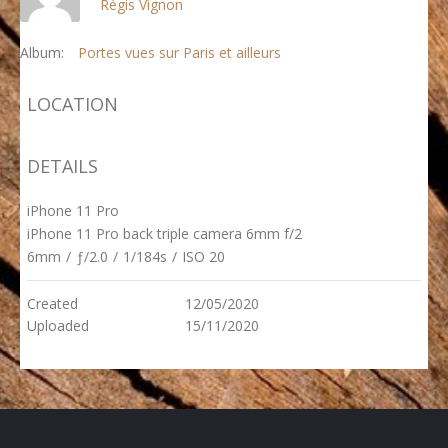
Régis Vignon
Album:
Portes vues sur Paris et ailleurs
LOCATION
DETAILS
iPhone 11 Pro
iPhone 11 Pro back triple camera 6mm f/2
6mm
/
ƒ/2.0
/
1/184s
/
ISO 20
Created
12/05/2020
Uploaded
15/11/2020