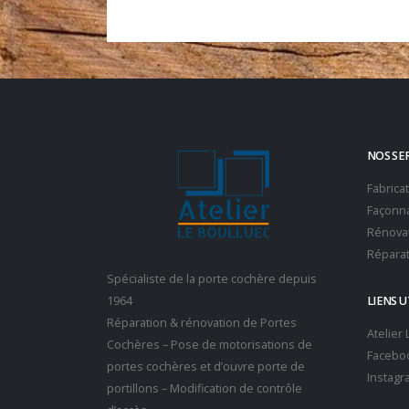
NOS SE
Fabrica
Façonna
Rénovat
Réparat
Spécialiste de la porte cochère depuis
1964
LIENS U
Réparation & rénovation de Portes
Atelier
Cochères – Pose de motorisations de
Facebo
portes cochères et d’ouvre porte de
Instagr
portillons – Modification de contrôle