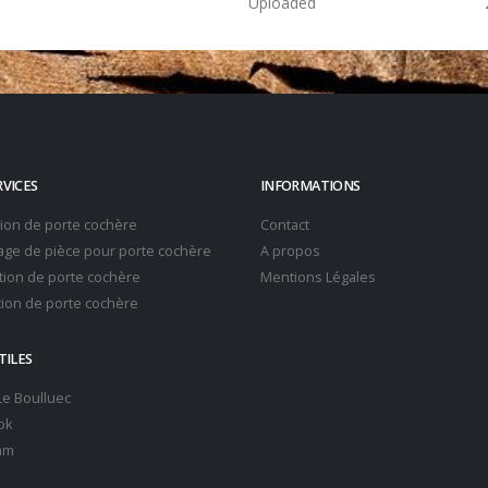
Uploaded
RVICES
INFORMATIONS
tion de porte cochère
Contact
ge de pièce pour porte cochère
A propos
ion de porte cochère
Mentions Légales
ion de porte cochère
TILES
 Le Boulluec
ok
am