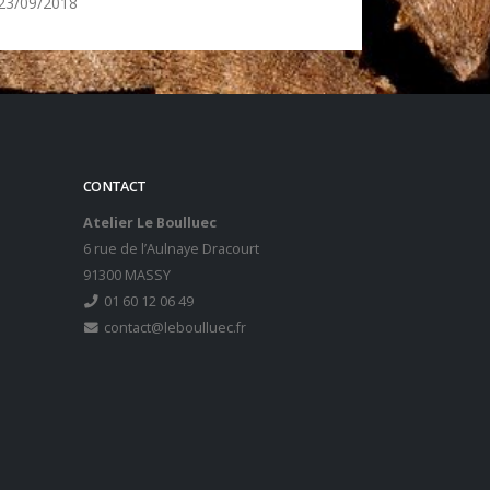
23/09/2018
CONTACT
Atelier Le Boulluec
6 rue de l’Aulnaye Dracourt
91300 MASSY
01 60 12 06 49
contact@leboulluec.fr