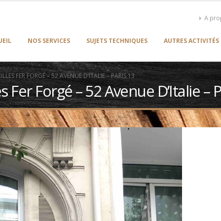
A pr
UEIL
NOS SERVICES
SUJETS TECHNIQUES
AUTRES ACTIVITÉS
LES FER FORGÉ – 52 AVENUE D’ITALIE – PARIS 13
s Fer Forgé – 52 Avenue D’Italie – 