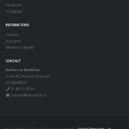
Facebook
Instagram
INFORMATIONS
Contact
A propos
Mentions Légales
CONTACT
Atelier Le Boulluec
6 rue de l’Aulnaye Dracourt
91300 MASSY
01 60 12 06 49
contact@leboulluec.fr
© Copyright 2024. Tous les droits sont réservés |
Artisan Menuisier - Le