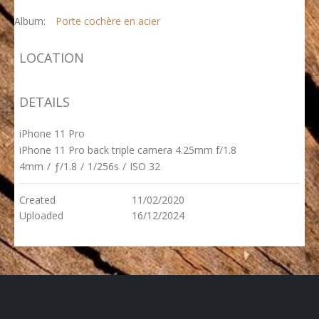
Album:
Porte cochère en acier
LOCATION
DETAILS
iPhone 11 Pro
iPhone 11 Pro back triple camera 4.25mm f/1.8
4mm
/
ƒ/1.8
/
1/256s
/
ISO 32
Created
11/02/2020
Uploaded
16/12/2024