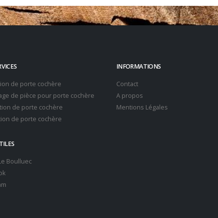
RVICES
INFORMATIONS
tion de porte cochère
Contact
ge de pièce pour porte cochère
A propos
ion de porte cochère
Mentions Légales
ion de porte cochère
TILES
 Le Boulluec
ok
am