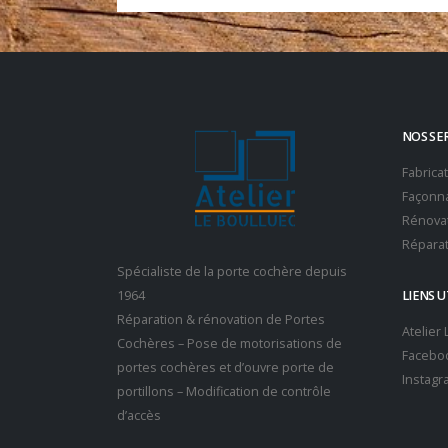
NOS SE
Fabrica
Façonna
Rénovat
Réparat
Spécialiste de la porte cochère depuis
1964
LIENS U
Réparation & rénovation de Portes
Atelier
Cochères – Pose de motorisations de
Facebo
portes cochères et d’ouvre porte de
Instagr
portillons – Modification de contrôle
d’accès