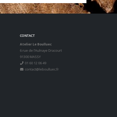
CONTACT
Atelier Le Boulluec
6 rue de l’Aulnaye Dracourt
91300 MASSY
01 60 12 06 49
contact@leboulluec.fr