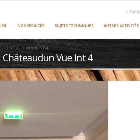
A pr
UEIL
NOS SERVICES
SUJETS TECHNIQUES
AUTRES ACTIVITÉS
DE CHÂTEAUDUN VUE INT 4
 Châteaudun Vue Int 4