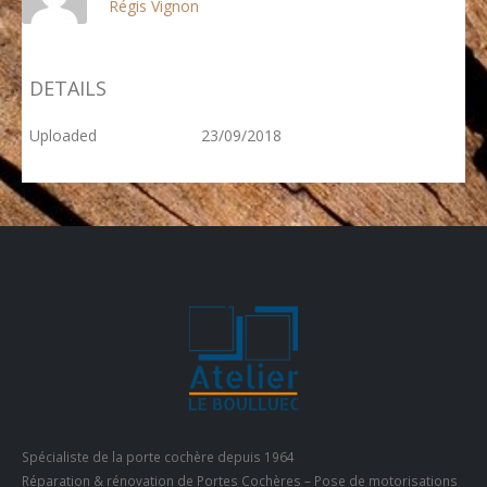
Régis Vignon
DETAILS
Uploaded
23/09/2018
Spécialiste de la porte cochère depuis 1964
Réparation & rénovation de Portes Cochères – Pose de motorisations