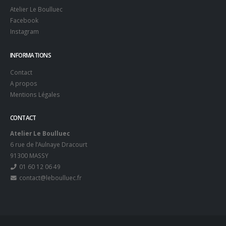
Atelier Le Boulluec
Facebook
Instagram
INFORMATIONS
Contact
A propos
Mentions Légales
CONTACT
Atelier Le Boulluec
6 rue de l’Aulnaye Dracourt
91300 MASSY
01 60 12 06 49
contact@leboulluec.fr