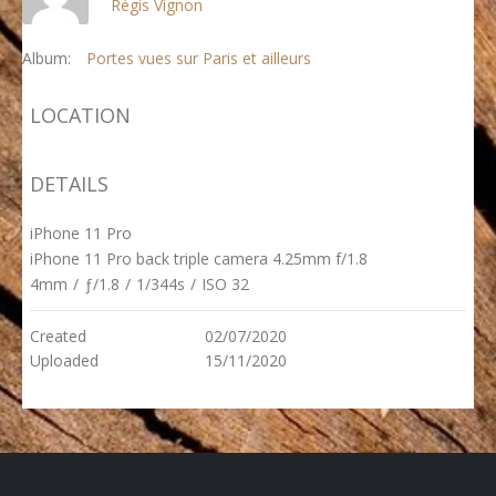
Régis Vignon
Album:
Portes vues sur Paris et ailleurs
LOCATION
DETAILS
iPhone 11 Pro
iPhone 11 Pro back triple camera 4.25mm f/1.8
4mm
/
ƒ/1.8
/
1/344s
/
ISO 32
Created
02/07/2020
Uploaded
15/11/2020