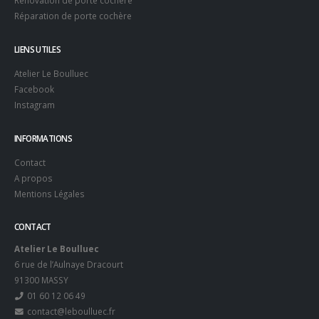
Rénovation de porte cochère
Réparation de porte cochère
LIENS UTILES
Atelier Le Boulluec
Facebook
Instagram
INFORMATIONS
Contact
A propos
Mentions Légales
CONTACT
Atelier Le Boulluec
6 rue de l’Aulnaye Dracourt
91300 MASSY
01 60 12 06 49
contact@leboulluec.fr