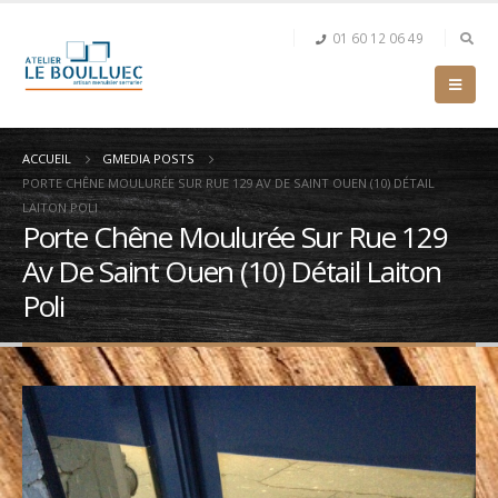
01 60 12 06 49
ACCUEIL
GMEDIA POSTS
PORTE CHÊNE MOULURÉE SUR RUE 129 AV DE SAINT OUEN (10) DÉTAIL
LAITON POLI
Porte Chêne Moulurée Sur Rue 129
Av De Saint Ouen (10) Détail Laiton
Poli