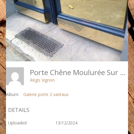
Porte Chêne Moulurée Sur Rue 129 Av De Saint Ouen (10) Détail Laiton Poli
Régis Vignon
Album:
Galerie porte 2 vantaux
DETAILS
Uploaded
13/12/2024