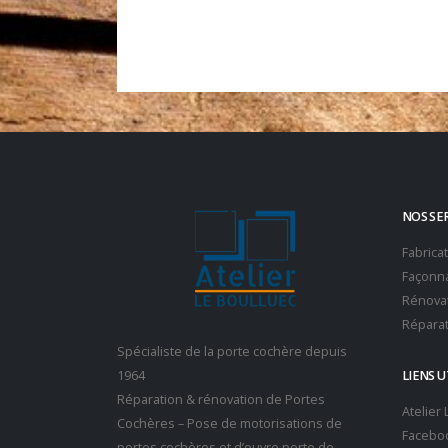
NOS SE
Fabrica
Façonna
Rénovat
Réparat
Spécialiste de la porte cochère depuis
1964
LIENS U
Réparation & rénovation de Portes
Atelier
Cochères – Pose de motorisations de
Facebo
portes cochères et d’ouvre porte de