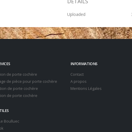
DETAILS
Uploaded
RVICES
INFORMATIONS
tion de porte cochère
Contact
ge de pièce pour porte cochère
A propos
ion de porte cochère
Mentions Légales
ion de porte cochère
TILES
 Le Boulluec
ok