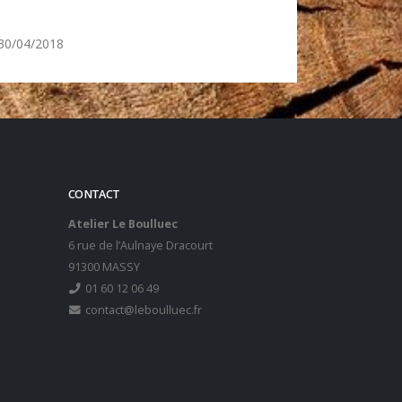
30/04/2018
CONTACT
Atelier Le Boulluec
6 rue de l’Aulnaye Dracourt
91300 MASSY
01 60 12 06 49
contact@leboulluec.fr