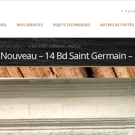
A pr
UEIL
NOS SERVICES
SUJETS TECHNIQUES
AUTRES ACTIVITÉS
RT NOUVEAU – 14 BD SAINT GERMAIN – PARIS 6
Nouveau – 14 Bd Saint Germain – 