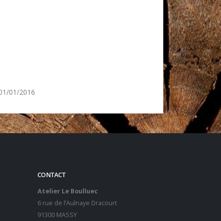
01/01/2016
CONTACT
Atelier Le Boulluec
6 rue de l’Aulnaye Dracourt
91300 MASSY