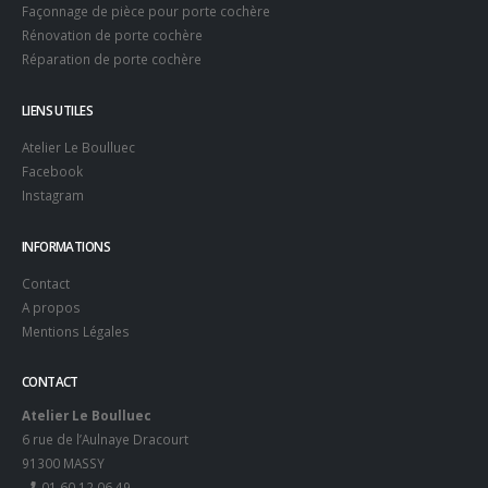
Façonnage de pièce pour porte cochère
Rénovation de porte cochère
Réparation de porte cochère
LIENS UTILES
Atelier Le Boulluec
Facebook
Instagram
INFORMATIONS
Contact
A propos
Mentions Légales
CONTACT
Atelier Le Boulluec
6 rue de l’Aulnaye Dracourt
91300 MASSY
01 60 12 06 49