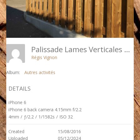
Palissade Lames Verticales Alternées
Régis Vignon
Album:
Autres activités
DETAILS
iPhone 6
iPhone 6 back camera 4.15mm f/2.2
4mm
/
ƒ/2.2
/
1/1582s
/
ISO 32
Created
15/08/2016
Uploaded
05/12/2024