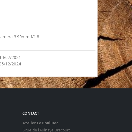
 camera 3.99mm f/1.8
14/07/2021
05/12/2024
CONTACT
Atelier Le Boulluec
6 rue de l’Aulnaye Dracourt