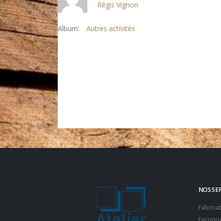
Régis Vignon
Album:
Autres activités
NOS SE
Fabrica
Façonna