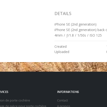
DETAILS
iPhone SE (2nd generation)
iPhone SE (2nd generation) back
4mm
/
ƒ/1.8
/
1/50s
/
ISO 125
Created
Uploaded
RVICES
INFORMATIONS
tion de porte cochère
Contact
ge de pièce pour porte cochère
A propos