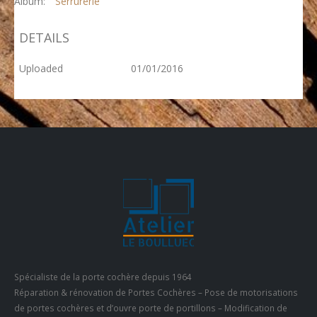
Album:
Serrurerie
DETAILS
Uploaded
01/01/2016
Spécialiste de la porte cochère depuis 1964
Réparation & rénovation de Portes Cochères – Pose de motorisations
de portes cochères et d’ouvre porte de portillons – Modification de