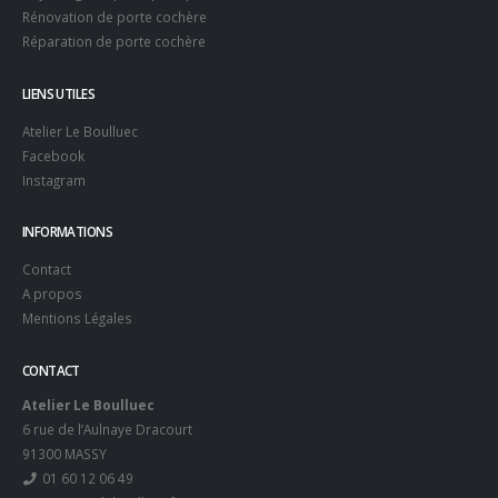
Rénovation de porte cochère
Réparation de porte cochère
LIENS UTILES
Atelier Le Boulluec
Facebook
Instagram
INFORMATIONS
Contact
A propos
Mentions Légales
CONTACT
Atelier Le Boulluec
6 rue de l’Aulnaye Dracourt
91300 MASSY
01 60 12 06 49