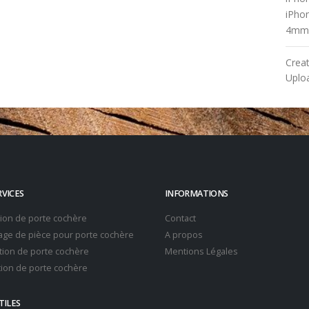
iPho
4mm
Crea
Uplo
RVICES
INFORMATIONS
tion de porte cochère
Contact
ge de pièce pour porte cochère
A propos
ion de porte cochère
Mentions Légales
ion de porte cochère
TILES