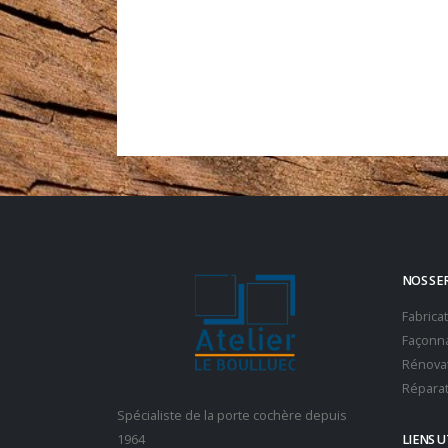
NOS SE
Fabrica
Façonna
Rénovat
Réparat
Spécialiste de la porte cochère depuis
1964
LIENS U