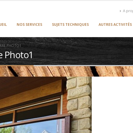
A pr
UEIL
NOS SERVICES
SUJETS TECHNIQUES
AUTRES ACTIVITÉS
ERRE PHOTO1
re Photo1