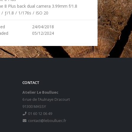
ne 8 Plus back dual camera 3.99mm f/1.8
/
ƒ/1.8
/
1/176s
/
ISO 20
ted
24/04/2018
aded
05/12/2024
CONTACT
Atelier Le Boulluec
6 rue de l’Aulnaye Dracourt
91300 MASSY
01 60 12 06 49
contact@leboulluec.fr