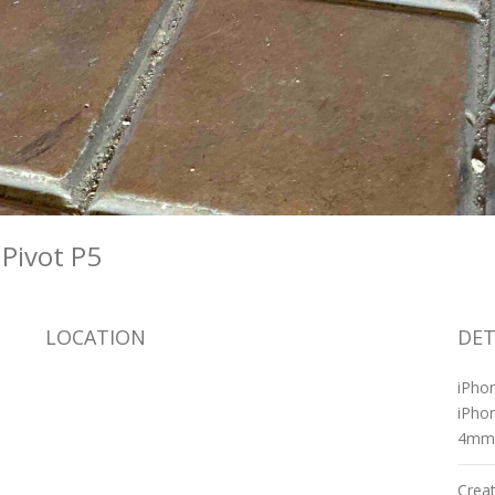
 Pivot P5
LOCATION
DET
iPho
iPhon
4mm
Crea