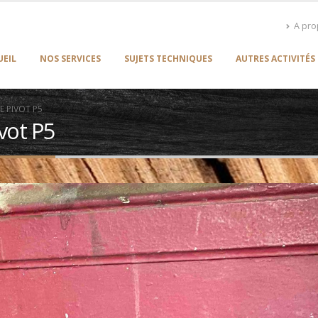
A pr
UEIL
NOS SERVICES
SUJETS TECHNIQUES
AUTRES ACTIVITÉS
 PIVOT P5
vot P5