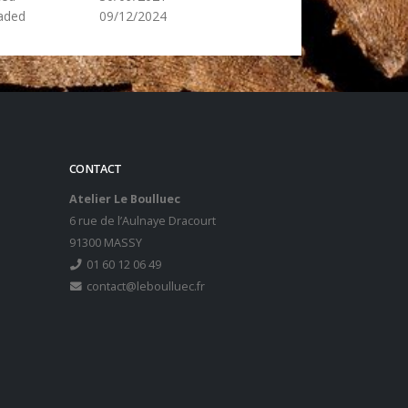
aded
09/12/2024
CONTACT
Atelier Le Boulluec
6 rue de l’Aulnaye Dracourt
91300 MASSY
01 60 12 06 49
contact@leboulluec.fr