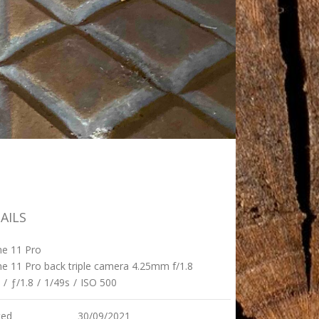
AILS
ne 11 Pro
e 11 Pro back triple camera 4.25mm f/1.8
/
ƒ/1.8
/
1/49s
/
ISO 500
ted
30/09/2021