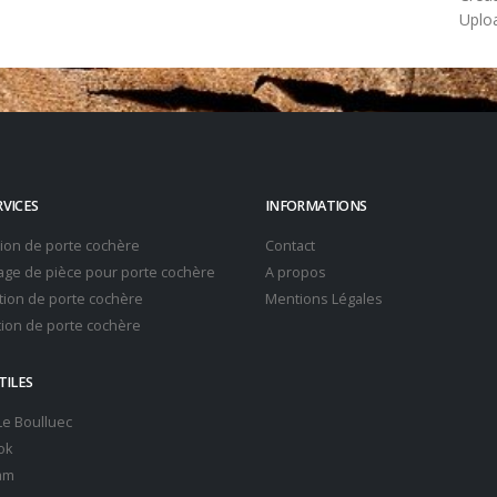
Uplo
RVICES
INFORMATIONS
tion de porte cochère
Contact
ge de pièce pour porte cochère
A propos
ion de porte cochère
Mentions Légales
ion de porte cochère
TILES
 Le Boulluec
ok
am