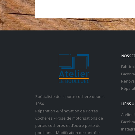
NOS SE
Fabrica
Façonna
Rénovat
Réparat
Spécialiste de la porte cochère depuis
1964
LIENS U
Réparation & rénovation de Portes
Atelier
Cochères – Pose de motorisations de
Facebo
portes cochères et d’ouvre porte de
Instagr
portillons – Modification de contrôle