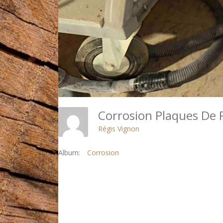
Corrosion Plaques De R
Régis Vignon
Album:
Corrosion