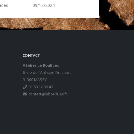
aded
09/12/2024
CONTACT
Atelier Le Boulluec
6 rue de l’Aulnaye Dracourt
91300 MASSY
01 60 12 06 49
contact@leboulluec.fr