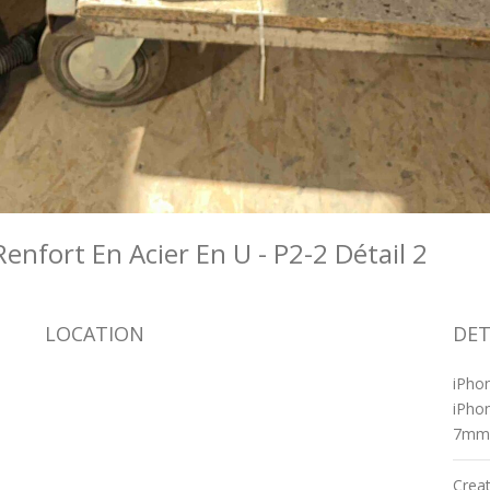
enfort En Acier En U - P2-2 Détail 2
LOCATION
DET
iPho
iPhon
7mm
Crea