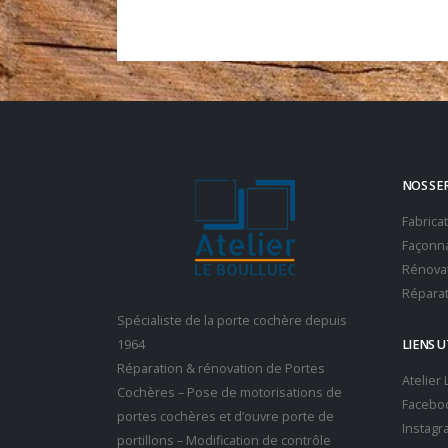
NOS SE
Fabrica
Façonna
Rénovat
Réparat
Spécialiste de la porte cochère depuis
1964
LIENS U
Réparation & rénovation de Portes
Atelier
Cochères – Pose de motorisations de
Facebo
portes cochères et d’ouvre porte de
Instagr
portillons – Modification de contrôle