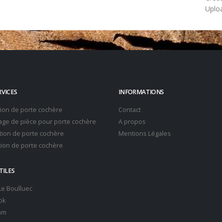
Uplo
RVICES
INFORMATIONS
tion de porte cochère
Contact
ge de pièce pour porte cochère
A propos
ion de porte cochère
Mentions Légales
ion de porte cochère
TILES
 Le Boulluec
ok
am