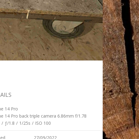
AILS
ne 14 Pro
e 14 Pro back triple camera 6.86mm f/1.78
/
ƒ/1.8
/
1/25s
/
ISO 100
ted
27/09/2022