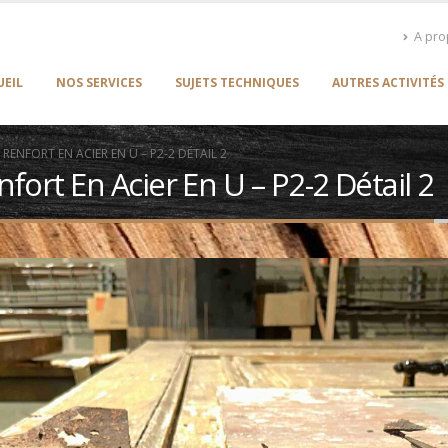
A pr
UEIL
NOS SERVICES
SUJETS TECHNIQUES
AUTRES ACTIVITÉS
ENFORT EN ACIER EN U – P2-2 DÉTAIL 2
ort En Acier En U – P2-2 Détail 2