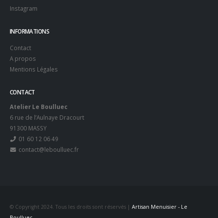
Instagram
INFORMATIONS
Contact
A propos
Mentions Légales
CONTACT
Atelier Le Boulluec
6 rue de l’Aulnaye Dracourt
91300 MASSY
01 60 12 06 49
contact@leboulluec.fr
© Copyright 2024. Tous les droits sont réservés |
Artisan Menuisier - Le
Boulluec