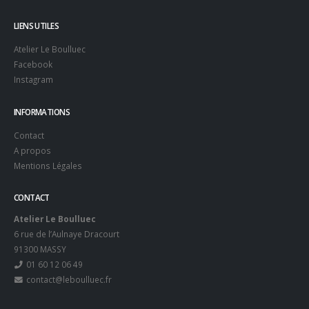
LIENS UTILES
Atelier Le Boulluec
Facebook
Instagram
INFORMATIONS
Contact
A propos
Mentions Légales
CONTACT
Atelier Le Boulluec
6 rue de l’Aulnaye Dracourt
91300 MASSY
01 60 12 06 49
contact@leboulluec.fr