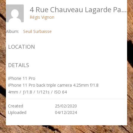
4 Rue Chauveau Lagarde Paris 8 - P12 - Vue Générale Seuil Surbaissé Après Modification De La Porte
Régis Vignon
Album:
Seuil Surbaisse
LOCATION
DETAILS
iPhone 11 Pro
iPhone 11 Pro back triple camera 4.25mm f/1.8
4mm
/
ƒ/1.8
/
1/121s
/
ISO 64
Created
25/02/2020
Uploaded
04/12/2024