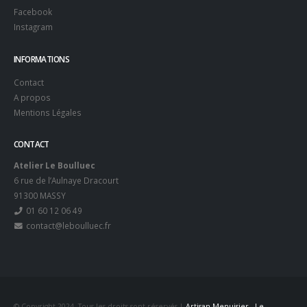
Facebook
Instagram
INFORMATIONS
Contact
A propos
Mentions Légales
CONTACT
Atelier Le Boulluec
6 rue de l’Aulnaye Dracourt
91300 MASSY
01 60 12 06 49
contact@leboulluec.fr
© Copyright 2024. Tous les droits sont réservés |
Artisan Menuisier - Le