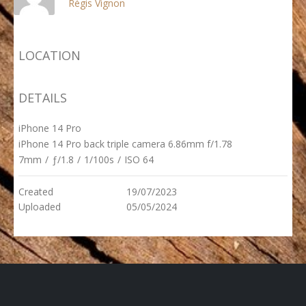
Régis Vignon
LOCATION
DETAILS
iPhone 14 Pro
iPhone 14 Pro back triple camera 6.86mm f/1.78
7mm
/
ƒ/1.8
/
1/100s
/
ISO 64
Created
19/07/2023
Uploaded
05/05/2024