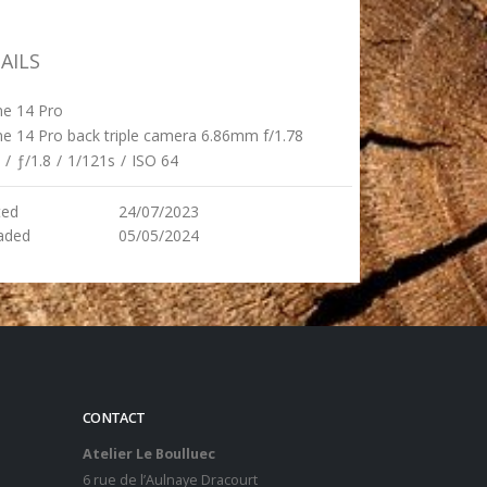
AILS
ne 14 Pro
e 14 Pro back triple camera 6.86mm f/1.78
/
ƒ/1.8
/
1/121s
/
ISO 64
ted
24/07/2023
aded
05/05/2024
CONTACT
Atelier Le Boulluec
6 rue de l’Aulnaye Dracourt