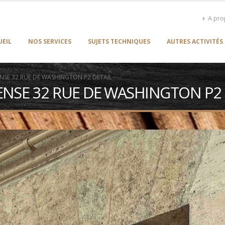
A pr
UEIL
NOS SERVICES
SUJETS TECHNIQUES
AUTRES ACTIVITÉS
FENSE 32 RUE DE WASHINGTON P2 DETAIL
FENSE 32 RUE DE WASHINGTON P2