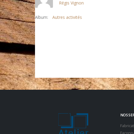
Régis Vignon
Album:
Autres activités
NOS SE
Fabrica
Façonna