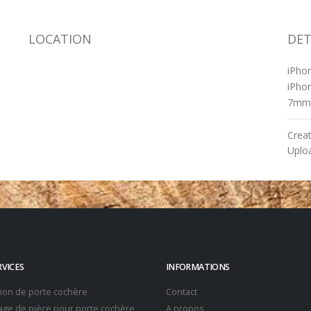
LOCATION
DET
iPho
iPhon
7mm
Crea
Uplo
RVICES
INFORMATIONS
tion de porte cochère
Contact
ge de pièce pour porte cochère
A propos