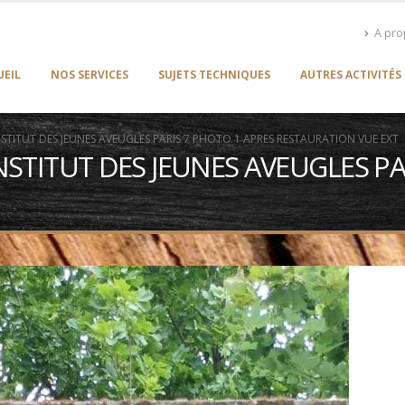
A pr
UEIL
NOS SERVICES
SUJETS TECHNIQUES
AUTRES ACTIVITÉS
INSTITUT DES JEUNES AVEUGLES PARIS 7 PHOTO 1 APRES RESTAURATION VUE EXT
INSTITUT DES JEUNES AVEUGLES P