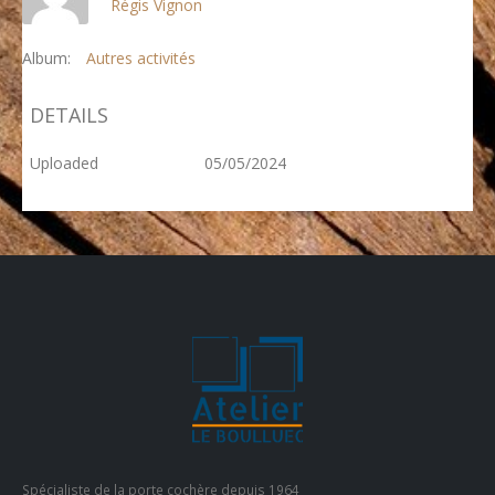
Régis Vignon
Album:
Autres activités
DETAILS
Uploaded
05/05/2024
Spécialiste de la porte cochère depuis 1964