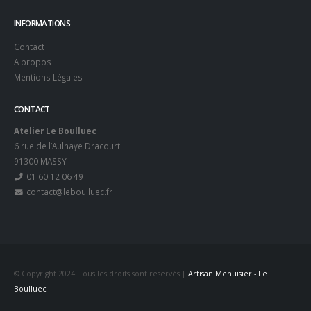
INFORMATIONS
Contact
A propos
Mentions Légales
CONTACT
Atelier Le Boulluec
6 rue de l’Aulnaye Dracourt
91300 MASSY
01 60 12 06 49
contact@leboulluec.fr
© Copyright 2024. Tous les droits sont réservés |
Artisan Menuisier - Le
Boulluec