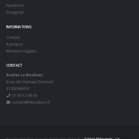
Facebook
Instagram
INFORMATIONS
Contact
A propos
Mentions Légales
CONTACT
Atelier Le Boulluec
6 rue de l’Aulnaye Dracourt
91300 MASSY
01 60 12 06 49
contact@leboulluec.fr
© Copyright 2024. Tous les droits sont réservés |
Artisan Menuisier - Le