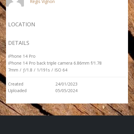
Régis Vignon
LOCATION
DETAILS
iPhone 14 Pro
iPhone 14 Pro back triple camera 6.86mm f/1.78
7mm
/
ƒ/1.8
/
1/191s
/
ISO 64
Created
24/01/2023
Uploaded
05/05/2024