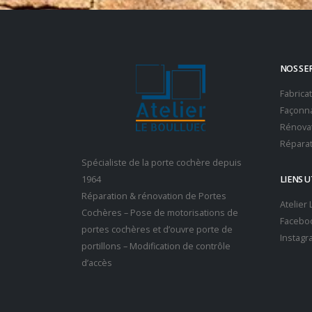
NOS SE
Fabrica
Façonna
Rénovat
Réparat
Spécialiste de la porte cochère depuis
1964
LIENS U
Réparation & rénovation de Portes
Atelier
Cochères – Pose de motorisations de
Facebo
portes cochères et d’ouvre porte de
Instagr
portillons – Modification de contrôle
d’accès