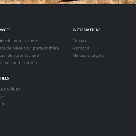
RVICES
INFORMATIONS
tion de porte cochère
Contact
ge de pièce pour porte cochère
A propos
ion de porte cochère
Mentions Légales
ion de porte cochère
TILES
 Le Boulluec
ok
am