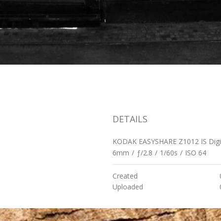
DETAILS
KODAK EASYSHARE Z1012 IS Digi
6mm
/
ƒ/2.8
/
1/60s
/
ISO 64
Created
Uploaded