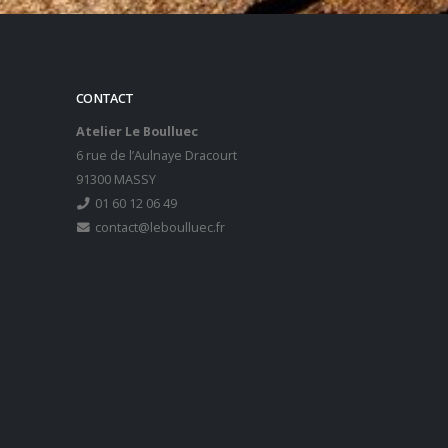
CONTACT
Atelier Le Boulluec
6 rue de l’Aulnaye Dracourt
91300 MASSY
01 60 12 06 49
contact@leboulluec.fr