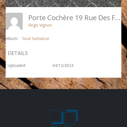
Porte Cochère 19 Rue Des Feuillantines Photo 12- Vantail Portant Le Portillon Avec Seuil Acier Surbaissé
Régis Vignon
Album:
Seuil Surbaisse
DETAILS
Uploaded
04/12/2024