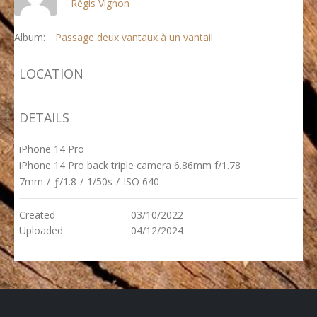
Régis Vignon
Album:
Passage deux vantaux à un vantail
LOCATION
DETAILS
iPhone 14 Pro
iPhone 14 Pro back triple camera 6.86mm f/1.78
7mm
/
ƒ/1.8
/
1/50s
/
ISO 640
Created
03/10/2022
Uploaded
04/12/2024