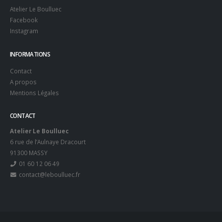
Atelier Le Boulluec
Facebook
Instagram
INFORMATIONS
Contact
A propos
Mentions Légales
CONTACT
Atelier Le Boulluec
6 rue de l’Aulnaye Dracourt
91300 MASSY
01 60 12 06 49
contact@leboulluec.fr