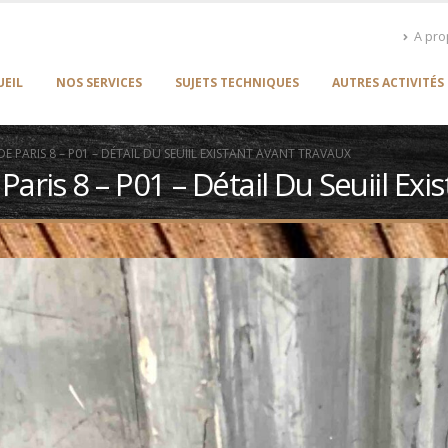
A pr
UEIL
NOS SERVICES
SUJETS TECHNIQUES
AUTRES ACTIVITÉS
 PARIS 8 – P01 – DÉTAIL DU SEUIIL EXISTANT AVANT TRAVAUX
ris 8 – P01 – Détail Du Seuiil Exi