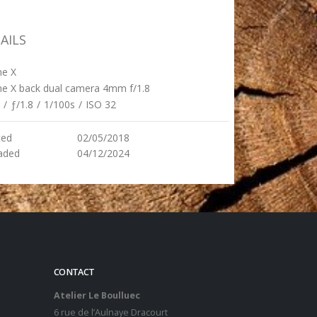
AILS
ne X
ne X back dual camera 4mm f/1.8
/
ƒ/1.8
/
1/100s
/
ISO 32
ted
02/05/2018
aded
04/12/2024
CONTACT
Atelier Le Boulluec
6 rue de l’Aulnaye Dracourt