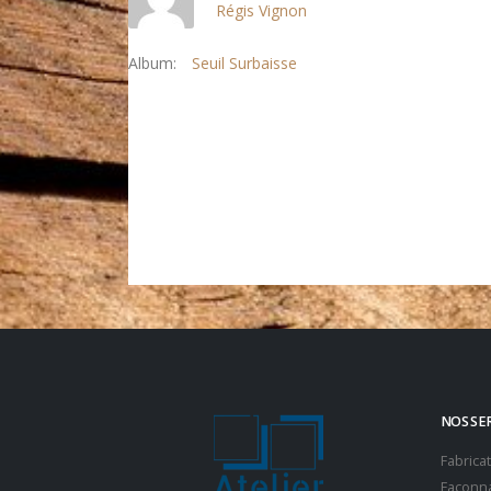
Régis Vignon
Album:
Seuil Surbaisse
NOS SE
Fabrica
Façonna