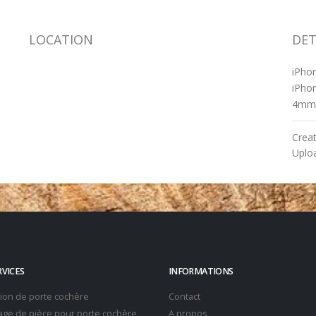
LOCATION
DET
iPho
iPho
4mm
Crea
Uplo
RVICES
INFORMATIONS
tion de porte cochère
Contact
ge de pièce pour porte cochère
A propos