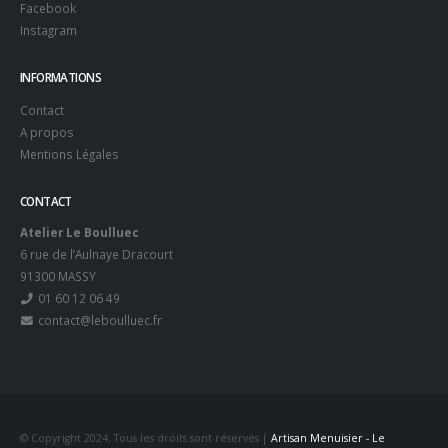
Facebook
Instagram
INFORMATIONS
Contact
A propos
Mentions Légales
CONTACT
Atelier Le Boulluec
6 rue de l’Aulnaye Dracourt
91300 MASSY
01 60 12 06 49
contact@leboulluec.fr
© Copyright 2024. Tous les droits sont réservés |
Artisan Menuisier - Le